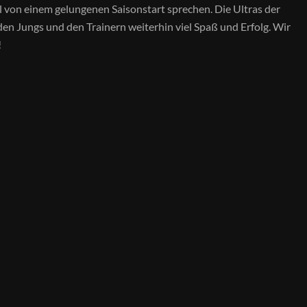
von einem gelungenen Saisonstart sprechen. Die Ultras der
n Jungs und den Trainern weiterhin viel Spaß und Erfolg. Wir
!