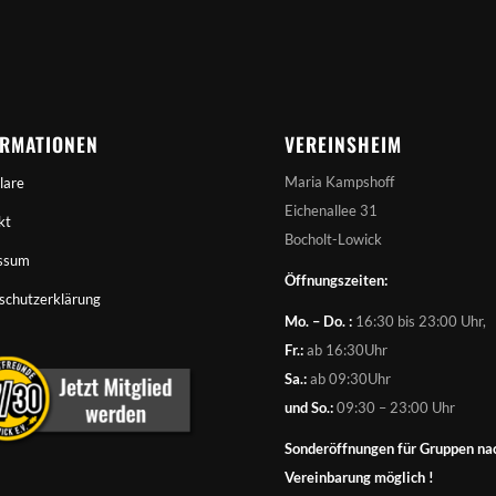
ORMATIONEN
VEREINSHEIM
Maria Kampshoff
lare
Eichenallee 31
kt
Bocholt-Lowick
ssum
Öffnungszeiten:
schutzerklärung
Mo. – Do. :
16:30 bis 23:00 Uhr,
Fr.:
ab 16:30Uhr
Sa.:
ab 09:30Uhr
und So.:
09:30 – 23:00 Uhr
Sonderöffnungen für Gruppen na
Vereinbarung möglich !