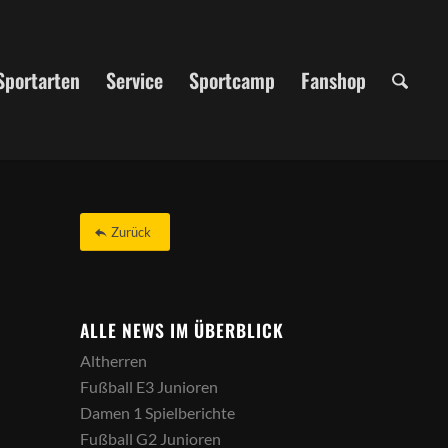
Sportarten
Service
Sportcamp
Fanshop
Zurück
ALLE NEWS IM ÜBERBLICK
Altherren
Fußball E3 Junioren
Damen 1 Spielberichte
Fußball G2 Junioren