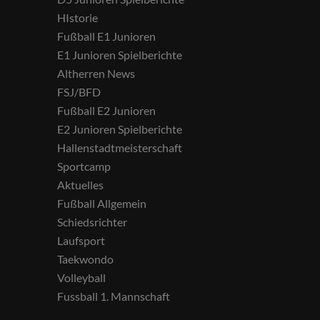
HIstorie
Fußball E1 Junioren
E1 Junioren Spielberichte
Altherren News
FSJ/BFD
Fußball E2 Junioren
E2 Junioren Spielberichte
Hallenstadtmeisterschaft
Sportcamp
Aktuelles
Fußball Allgemein
Schiedsrichter
Laufsport
Taekwondo
Volleyball
Fussball 1. Mannschaft