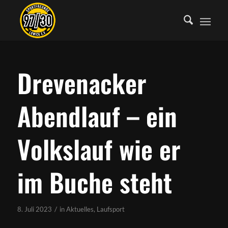
Drevenacker
Abendlauf – ein
Volkslauf wie er
im Buche steht
/
8. Juli 2023
in
Aktuelles
,
Laufsport