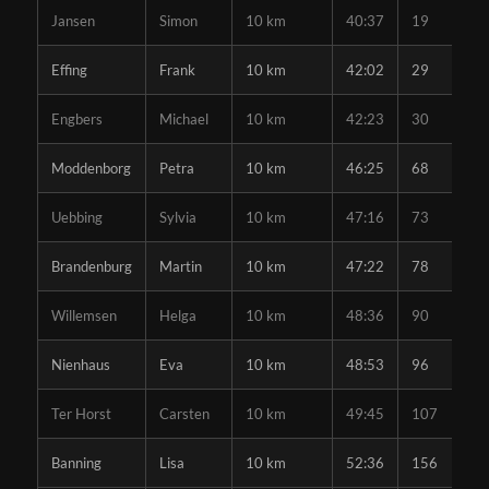
Jansen
Simon
10 km
40:37
19
Effing
Frank
10 km
42:02
29
Engbers
Michael
10 km
42:23
30
Moddenborg
Petra
10 km
46:25
68
Uebbing
Sylvia
10 km
47:16
73
Brandenburg
Martin
10 km
47:22
78
Willemsen
Helga
10 km
48:36
90
Nienhaus
Eva
10 km
48:53
96
Ter Horst
Carsten
10 km
49:45
107
Banning
Lisa
10 km
52:36
156