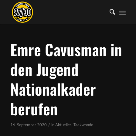
Emre Cavusman in
den Jugend
Nationalkader
berufen
/
16. September 2020
in
Aktuelles
,
Taekwondo