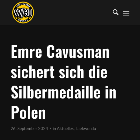
Emre Cavusman
sichert sich die
Silbermedaille in
Polen
/
26. September 2024
in
Aktuelles
,
Taekwondo