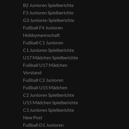
B2 Junioren Spielberichte
F3 Junioren Spielberichte
G3 Junioren Spielberichte
Fußball F4 Junioren
Hobbymannschaft
Fußball C1 Junioren
C1 Junioren Spielberichte
U17 Mädchen Spielberichte
Fußball U17 Mädchen
Vorstand
Fußball C2 Junioren
Fußball U15 Mädchen
C2 Junioren Spielberichte
U15 Mädchen Spielberichte
C3 Junioren Spielberichte
New Post
Fußball D1 Junioren