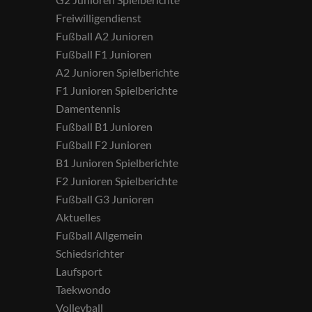
Freiwilligendienst
Fußball A2 Junioren
Fußball F1 Junioren
A2 Junioren Spielberichte
F1 Junioren Spielberichte
Damentennis
Fußball B1 Junioren
Fußball F2 Junioren
B1 Junioren Spielberichte
F2 Junioren Spielberichte
Fußball G3 Junioren
Aktuelles
Fußball Allgemein
Schiedsrichter
Laufsport
Taekwondo
Volleyball