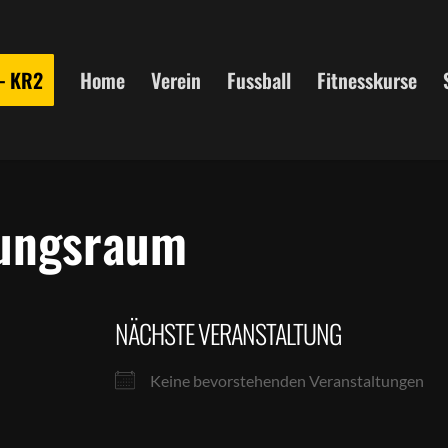
 – KR2
Home
Verein
Fussball
Fitnesskurse
ungsraum
NÄCHSTE VERANSTALTUNG
Keine bevorstehenden Veranstaltungen