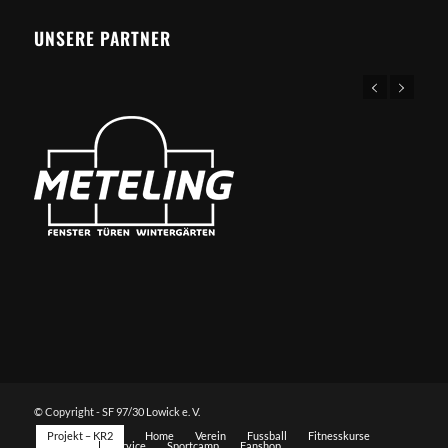
UNSERE PARTNER
© Copyright - SF 97/30 Lowick e. V.
Projekt – KR2
Home
Verein
Fussball
Fitnesskurse
Sportarten
Service
Sportcamp
Fanshop