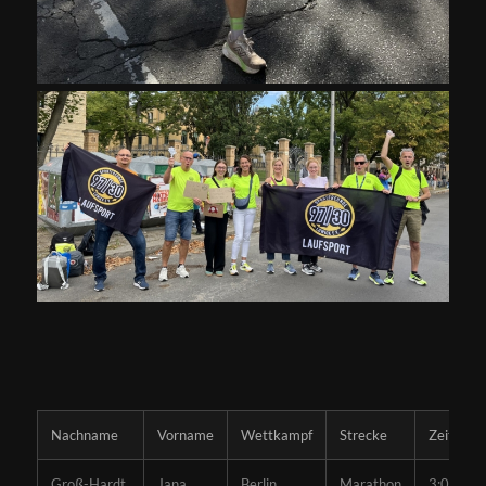
Nachname
Vorname
Wettkampf
Strecke
Zeit
Groß-Hardt
Jana
Berlin
Marathon
3:02:25