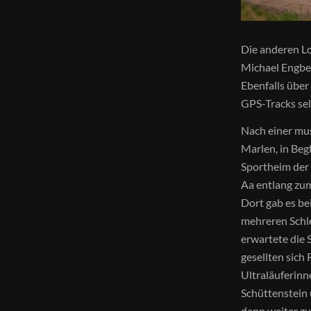
Die anderen Lo
Michael Engber
Ebenfalls über
GPS-Tracks sel
Nach einer mus
Marlen, in Be
Sportheim der 
Aa entlang zum
Dort gab es be
mehreren Schle
erwartete die 
gesellten sich
Ultraläuferinn
Schüttenstein 
dann weiter zu