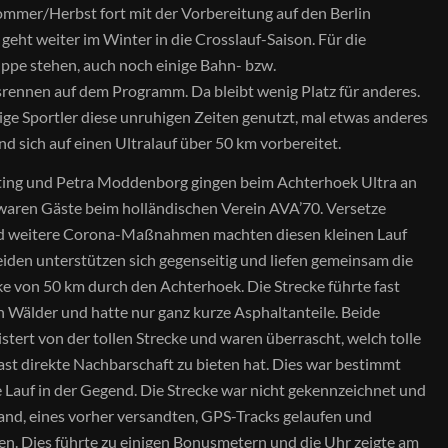
Sommer/Herbst fort mit der Vorbereitung auf den Berlin
eht weiter im Winter in die Crosslauf-Saison. Für die
pe stehen, auch noch einige Bahn- bzw.
rennen auf dem Programm. Da bleibt wenig Platz für anderes.
ge Sportler diese unruhigen Zeiten genutzt, mal etwas anderes
nd sich auf einen Ultralauf über 50 km vorbereitet.
ting und Petra Moddenborg gingen beim Achterhoek Ultra an
waren Gäste beim holländischen Verein AVA’70. Versetze
nd weitere Corona-Maßnahmen machten diesen kleinen Lauf
eiden unterstützen sich gegenseitig und liefen gemeinsam die
e von 50 km durch den Achterhoek. Die Strecke führte fast
 Wälder und hatte nur ganz kurze Asphaltanteile. Beide
istert von der tollen Strecke und waren überrascht, welch tolle
st direkte Nachbarschaft zu bieten hat. Dies war bestimmt
te Lauf in der Gegend. Die Strecke war nicht gekennzeichnet und
nd, eines vorher versandten, GPS-Tracks gelaufen und
en. Dies führte zu einigen Bonusmetern und die Uhr zeigte am