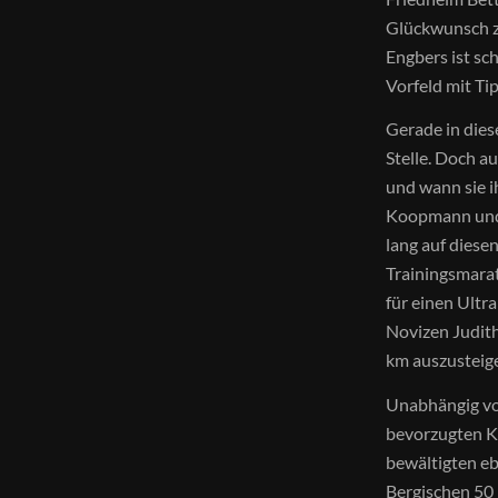
Glückwunsch z
Engbers ist sc
Vorfeld mit Ti
Gerade in dies
Stelle. Doch a
und wann sie 
Koopmann und 
lang auf diese
Trainingsmarat
für einen Ultr
Novizen Judith
km auszusteige
Unabhängig vo
bevorzugten Ka
bewältigten eb
Bergischen 50 