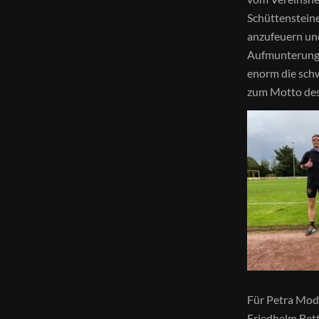
Schüttensteine
anzufeuern und
Aufmunterung u
enorm die schw
zum Motto des 
Für Petra Mod
Friedhelm Bett