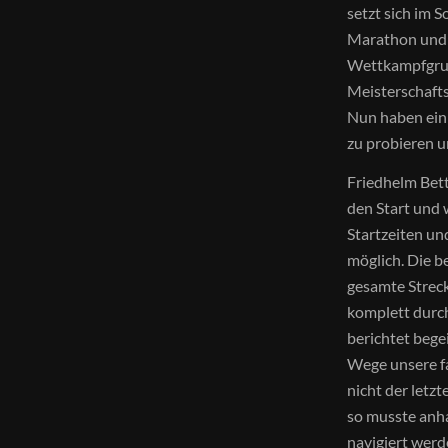
setzt sich im 
Marathon und g
Wettkampfgrup
Meisterschafts
Nun haben eini
zu probieren u
Friedhelm Bet
den Start und 
Startzeiten u
möglich. Die b
gesamte Streck
komplett durch
berichtet bege
Wege unsere fa
nicht der letz
so musste anha
navigiert werd