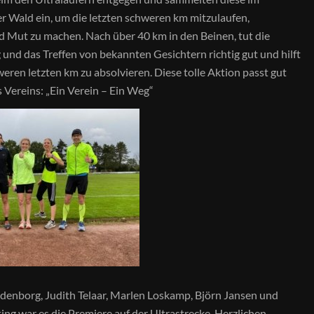
r Wald ein, um die letzten schweren km mitzulaufen,
 Mut zu machen. Nach über 40 km in den Beinen, tut die
nd das Treffen von bekannten Gesichtern richtig gut und hilft
eren letzten km zu absolvieren. Diese tolle Aktion passt gut
Vereins: „Ein Verein – Ein Weg“
denborg, Judith Telaar, Marlen Loskamp, Björn Jansen und
ing war es die Premiere auf der Ultrastrecke. Herzlichen