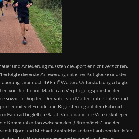
auer und Anfeuerung mussten die Sportler nicht verzichten.
 1 erfolgte die erste Anfeuerung mit einer Kuhglocke und der
feuerung: „nur noch 49 km!“ Weitere Unterstützung erfolgte
lien von Judith und Marlen am Verpflegungspunkt in der
de sowie in Dingden. Der Vater von Marlen unterstützte und
Sportler mit viel Freude und Begeisterung auf dem Fahrrad.
dem Fahrrad begleitete Sarah Koopmann ihre Vereinskollegen
r die Kommunikation zwischen den „Ultramädels“ und der
e mit Björn und Michael. Zahlreiche andere Laufsportler liefen
im den Ultraläufern entgegen und sammelten diese im