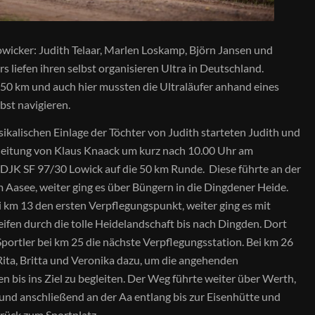
wicker: Judith Telaar, Marlen Loskamp, Björn Jansen und
s liefen ihren selbst organisieren Ultra in Deutschland.
 50 km und auch hier mussten die Ultraläufer anhand eines
bst navigieren.
ikalischen Einlage der Töchter von Judith starteten Judith und
gleitung von Klaus Knaack um kurz nach 10.00 Uhr am
DJK SF 97/30 Lowick auf die 50 km Runde. Diese führte an der
 Aasee, weiter ging es über Büngern in die Dingdener Heide.
i km 13 den ersten Verpflegungspunkt, weiter ging es mit
ifen durch die tolle Heidelandschaft bis nach Dingden. Dort
Sportler bei km 25 die nächste Verpflegungsstation. Bei km 26
 Rita, Britta und Veronika dazu, um die angehenden
en bis ins Ziel zu begleiten. Der Weg führte weiter über Werth,
und anschließend an der Aa entlang bis zur Eisenhütte und
rück zum Sportplatz.