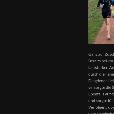
Ganz auf Zusch
Bereits bei km
lautstarken An
durch die Fami
Dingdener Hei
versorgte die 
Ebenfalls auf 
und sorgte fü
Verfolgergrupp
vom Vereinshe