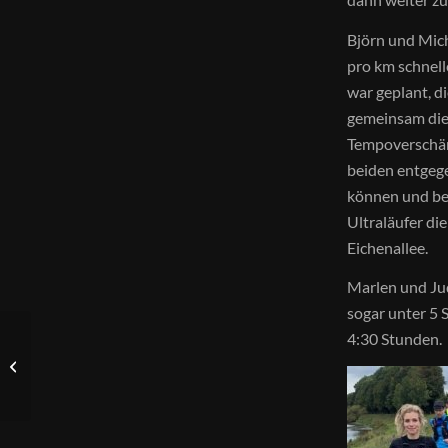
Björn und Mich
pro km schnell
war geplant, 
gemeinsam die 
Tempoverschär
beiden entgege
können und beg
Ultraläufer di
Eichenallee.
Marlen und Jud
sogar unter 5 S
4:30 Stunden.
Lowicker Lauf Ladies
beim Seidenraupen-
Cross