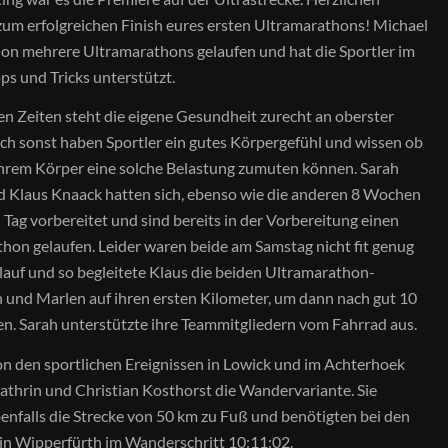
um erfolgreichen Finish eures ersten Ultramarathons! Michael
hon mehrere Ultramarathons gelaufen und hat die Sportler im
pps und Tricks unterstützt.
en Zeiten steht die eigene Gesundheit zurecht an oberster
uch sonst haben Sportler ein gutes Körpergefühl und wissen ob
ihrem Körper eine solche Belastung zumuten können. Sarah
Klaus Knaack hatten sich, ebenso wie die anderen 8 Wochen
n Tag vorbereitet und sind bereits in der Vorbereitung einen
hon gelaufen. Leider waren beide am Samstag nicht fit genug
alauf und so begleitete Klaus die beiden Ultramarathon-
 und Marlen auf ihren ersten Kilometer, um dann nach gut 10
n. Sarah unterstützte ihre Teammitgliedern vom Fahrrad aus.
n den sportlichen Ereignissen in Lowick und im Achterhoek
thrin und Christian Kosthorst die Wandervariante. Sie
enfalls die Strecke von 50 km zu Fuß und benötigten bei den
in Wipperfürth im Wanderschritt 10:11:02.