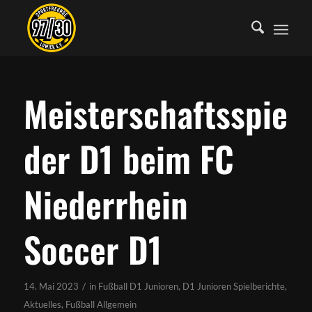
Meisterschaftsspiel
der D1 beim FC
Niederrhein
Soccer D1
/
14. Mai 2023
in
Fußball D1 Junioren
,
D1 Junioren Spielberichte
,
Aktuelles
,
Fußball Allgemein