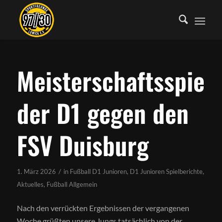
Meisterschaftsspiel
der D1 gegen den
FSV Duisburg
/
1. März 2026
in
Fußball D1 Junioren
,
D1 Junioren Spielberichte
,
Aktuelles
,
Fußball Allgemein
Nach den verrückten Ergebnissen der vergangenen
Woche grüßten unsere Jungs tatsächlich von der