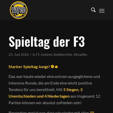
Spieltag der F3
/
22. Juni 2026
in
F3 Junioren Spielberichte
,
Aktuelles
Starker Spieltag Jungs!
⚽🔥
Das war heute wieder eine extrem ausgeglichene und
intensive Runde, die am Ende eine leicht positive
Tendenz für uns bereithielt. Mit
5 Siegen, 3
Unentschieden und 4 Niederlagen
aus insgesamt 12
Partien können wir absolut zufrieden sein!
Besonders genial war, dass wir wieder mit allen
15