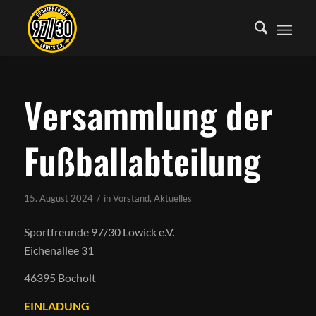
Versammlung der
Fußballabteilung
/
15. August 2024
in
Vorstand
,
Aktuelles
Sportfreunde 97/30 Lowick e.V.
Eichenallee 31
46395 Bocholt
EINLADUNG