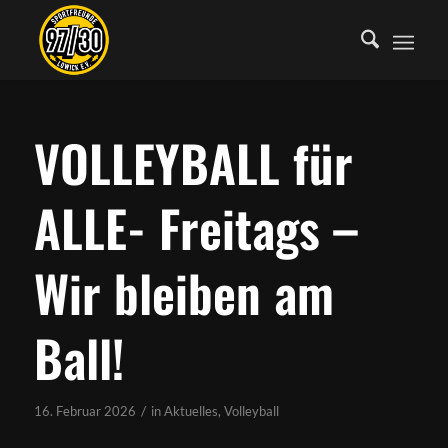
VOLLEYBALL für
ALLE- Freitags –
Wir bleiben am
Ball!
/
16. Februar 2026
in
Aktuelles
,
Volleyball