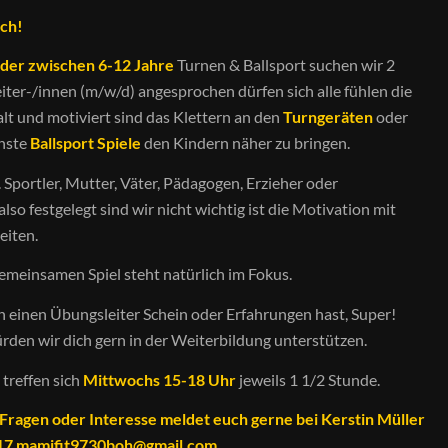
ch!
der zwischen 6-12 Jahre
Turnen & Ballsport suchen wir 2
ter-/innen (m/w/d) angesprochen dürfen sich alle fühlen die
alt und motiviert sind das Klettern an den
Turngeräten
oder
enste
Ballsport
Spiele
den Kindern näher zu bringen.
. Sportler, Mutter, Väter, Pädagogen, Erzieher oder
lso festgelegt sind wir nicht wichtig ist die Motivation mit
eiten.
meinsamen Spiel steht natürlich im Fokus.
 einen Übungsleiter Schein oder Erfahrungen hast, Super!
den wir dich gern in der Weiterbildung unterstützen.
treffen sich
Mittwochs 15-18 Uhr
jeweils 1 1/2 Stunde.
 Fragen oder Interesse meldet euch gerne bei Kerstin Müller
7 mamifit9730boh@gmail.com