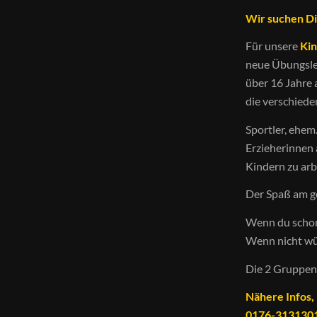
Wir suchen Di
Für unsere
Kin
neue Übungslei
über 16 Jahre 
die verschied
Sportler, ehem
Erzieherinnen a
Kindern zu arb
Der Spaß am ge
Wenn du schon
Wenn nicht wür
Die 2 Gruppen 
Nähere Infos,
0176-3131301