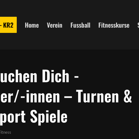
 – KR2
Home
Verein
Fussball
Fitnesskurse
suchen Dich -
ner/-innen – Turnen &
port Spiele
Fitness