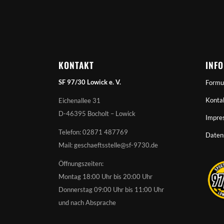
KONTAKT
INF
SF 97/30 Lowick e. V.
Formu
Konta
Eichenallee 31
D-46395 Bocholt – Lowick
Impre
Telefon: 02871 487769
Daten
Mail: geschaeftsstelle@sf-9730.de
Öffnungszeiten:
Montag 18:00 Uhr bis 20:00 Uhr
Donnerstag 09:00 Uhr bis 11:00 Uhr
und nach Absprache