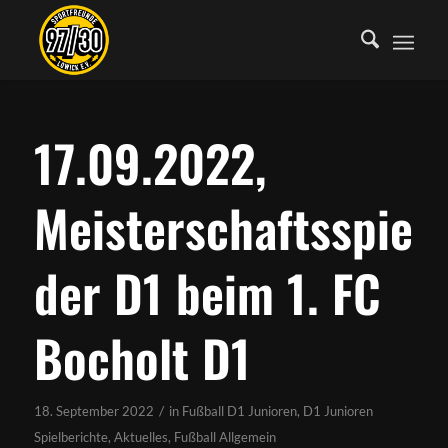
17.09.2022,
Meisterschaftsspiel
der D1 beim 1. FC
Bocholt D1
/
18. September 2022
in
Fußball D1 Junioren
,
D1 Junioren
Spielberichte
,
Aktuelles
,
Fußball Allgemein