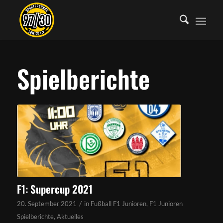
Spielberichte
F1: Supercup 2021
/
20. September 2021
in
Fußball F1 Junioren
,
F1 Junioren
Spielberichte
,
Aktuelles