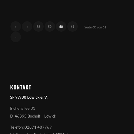
«
‹
58
59
60
61
Seite 60 von 61
›
KONTAKT
SF 97/30 Lowick e. V.
Eichenallee 31
D-46395 Bocholt – Lowick
Telefon: 02871 487769