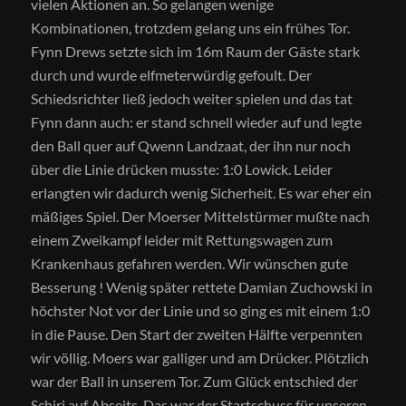
vielen Aktionen an. So gelangen wenige
Kombinationen, trotzdem gelang uns ein frühes Tor.
Fynn Drews setzte sich im 16m Raum der Gäste stark
durch und wurde elfmeterwürdig gefoult. Der
Schiedsrichter ließ jedoch weiter spielen und das tat
Fynn dann auch: er stand schnell wieder auf und legte
den Ball quer auf Qwenn Landzaat, der ihn nur noch
über die Linie drücken musste: 1:0 Lowick. Leider
erlangten wir dadurch wenig Sicherheit. Es war eher ein
mäßiges Spiel. Der Moerser Mittelstürmer mußte nach
einem Zweikampf leider mit Rettungswagen zum
Krankenhaus gefahren werden. Wir wünschen gute
Besserung ! Wenig später rettete Damian Zuchowski in
höchster Not vor der Linie und so ging es mit einem 1:0
in die Pause. Den Start der zweiten Hälfte verpennten
wir völlig. Moers war galliger und am Drücker. Plötzlich
war der Ball in unserem Tor. Zum Glück entschied der
Schiri auf Abseits. Das war der Startschuss für unseren