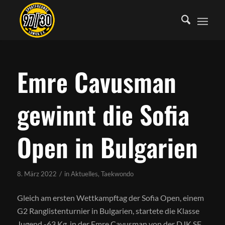
Emre Cavusman
gewinnt die Sofia
Open in Bulgarien
/
8. März 2022
in
Aktuelles
,
Taekwondo
Gleich am ersten Wettkampftag der Sofia Open, einem
G2 Ranglistenturnier in Bulgarien, startete die Klasse
Jugend -63 Kg, in der Emre Cavusman von der DJK SF