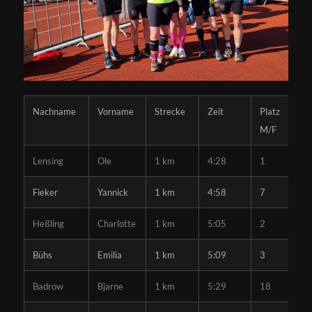
Nachname
Vorname
Strecke
Zeit
Platz
M/F
Lensing
Ole
1 km
4:28
1
Fieker
Yannick
1 km
4:58
7
Heßling
Charlotte
1 km
5:05
2
Bühs
Emilia
1 km
5:09
3
Badrow
Bjarne
1 km
5:29
18