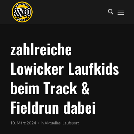
zahlreiche
Lowicker Laufkids
beim Track &
Fieldrun dabei
/
10. März 2024
in
Aktuelles
,
Laufsport