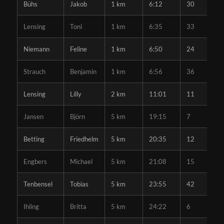
Bühs
Jakob
1 km
6:12
30
Lensing
Toni
1 km
6:35
33
Niemann
Feline
1 km
6:50
24
Strauch
Benjamin
1 km
6:56
36
Lensing
Lilly
2 km
11:01
11
Jansen
Björn
5 km
19:15
7
Betting
Friedhelm
5 km
20:35
12
Engbers
Michael
5 km
21:08
15
Tenbensel
Tobias
5 km
23:55
42
Ihling
Britta
5 km
24:22
6