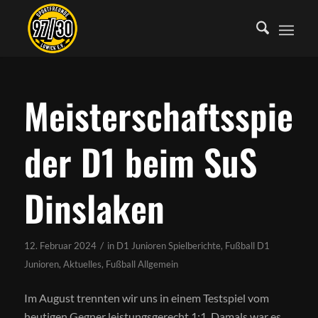
Meisterschaftsspiel
der D1 beim SuS
Dinslaken
/
12. Februar 2024
in
D1 Junioren Spielberichte
,
Fußball D1
Junioren
,
Aktuelles
,
Fußball Allgemein
Im August trennten wir uns in einem Testspiel vom
heutigen Gegner leistungsgerecht 1:1. Damals war es