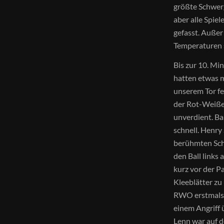
größte Schwerg
aber alle Spie
gefasst. Außer
Temperaturen so
Bis zur 10. Min
hatten etwas m
unserem Tor fe
der Rot-Weißen
unverdient. Ba
schnell. Henry 
berühmten Schr
den Ball links
kurz vor der P
Kleeblätter zu
RWO erstmals g
einem Angriff 
Lenn war auf d