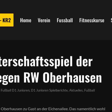
 – KR2
Home
Verein
Fussball
Fitnesskurse
terschaftsspiel der
egen RW Oberhausen
n
Fußball D1 Junioren
,
D1 Junioren Spielberichte
,
Aktuelles
,
Fußball
Oberhausen zu Gast an der Eichenallee. Das namentlich wohl