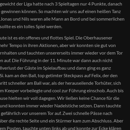
ewicht der Liga hatte nach 3 Spieltagen nur 4 Punkte, danach
le gewinnen können. So machten wir uns auf einen heißen Tanz
 Jonas und Nils waren alle Mann an Bord und bei sommerlichen
llte es ein tolles Spiel werden.
ute ist es ein offenes und flottes Spiel. Die Oberhausener
ehr Tempo in ihren Aktionen, aber wir konnten sie gut von
rnhalten und tauchten unsererseits immer wieder vor dem Tor
 auf. Die Führung in der 11. Minute war dann auch nicht
llverlust der Gäste im Spielaufbau und dann ging es ganz
Si. kam an den Ball, top getimter Steckpass auf Felix, der den
itt schneller am Ball war, als der herauseilende Torhüter, sich
 am Keeper vorbeilegte und cool zur Führung einschob. Auch bis
ause hielten wir voll dagegen. Wir ließen keine Chance für die
 und konnten immer wieder Nadelstiche setzen. Dann tauchte
efährlich vor unserem Tor auf. Zwei schnelle Pässe nach
über die rechte Seite und ein Stürmer kam zum Abschluss. Aber
em Posten, tauchte unten links ab und konnte zur Ecke klären