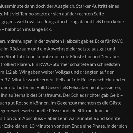
chlussminute dann doch der Ausgleich. Starker Auftritt eines
Mit viel Tempo setzte er sich auf der rechten Seite
 gegen zwei Lowicker Jungs durch, zog ab und ließ Lenn keine
– halbhoch ins lange Eck.
gerumdrehungen in der zweiten Halbzeit gab es Ecke für RWO.
te im Rückraum und ein Abwehrspieler setzte aus gut und
en Strahl ab. Lenn konnte noch die Fäuste hochreißen, aber
trolliert klären. Ein RWO-Stürmer schaltete am schnellsten
m 1:2 ab. Wir gaben weiter Vollgas und drängten auf den
der 37. Minute wurde erneut Felix auf die Reise geschickt und er
dem Torhüter am Ball. Dieser ließ Felix aber nicht passieren,
 ihn außerhalb des Strafraums. Der Schiedsrichter gab Gelb –
auch gut Rot sein können. Im Gegenzug machten es die Gäste
gegen zwei, zwei schnelle Pässe und ein Stürmer kam aus
sition zum Abschluss – aber Lenn war zur Stelle und konnte
r Ecke klären. 10 Minuten vor dem Ende eine Phase, in der sich