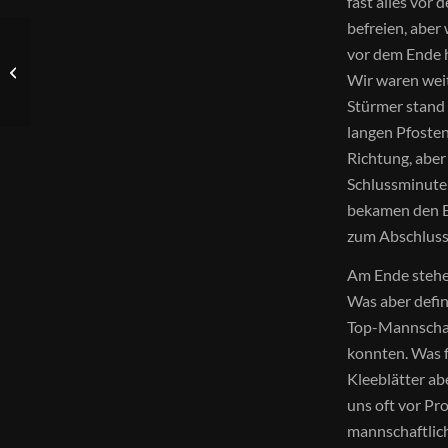
fast alles vor
befreien, aber
Unsere A1 bedankt sich
vor dem Ende 
bei zwei zuverlässigen
Wir waren weit
Partnern für ihre Treue:
Stürmer stand
Ralf...
langen Pfosten
Richtung, aber
Schlussminute 
bekamen den Ba
zum Abschluss,
Am Ende stehen
Was aber defini
Top-Mannschaf
konnten. Was f
Kleeblätter ab
uns oft vor Pr
mannschaftlich