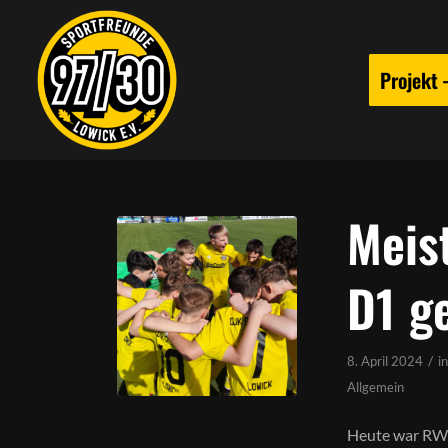
Projekt
Meis
D1 g
/
8. April 2024
i
Allgemein
Heute war RW 