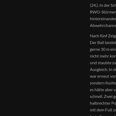
(24.). In der S
RWO-Stürmers. 
hintereinander
Abwehrchance 
Nach fünf Zei
Der Ball lande
gerne 30 m ein
nicht mehr kon
und staubte zu
Ausgleich. In 
war erneut vor 
sondern foulte
es hätte aber 
schnell. Zwei 
halbrechter Po
mit dem Fuß zu