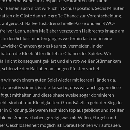
 dem Oberhausener Tor abspielte. Sie konnten sich kaum
 wir kamen auch nicht wirklich in Schussposition. Sechs Minuten
hatten die Gäste dann die große Chance zur Vorentscheidung.
 aufgerückt, Ballverlust, drei schnelle Pässe und ein RWO-
 frei vor Lenn, nahm Maß aber verzog von Halbrechts knapp am
. In den Schlussminuten ging es weiterhin fast nur in eine
 Lowicker Chancen gab es kaum zu vermelden. In der
hatten die Kleeblätter die letzte Chance des Spieles. Wir
ll nicht konsequent geklärt und ein rot-weißer Stürmer kam
 schlenzte den Ball aber am langen Pfosten vorbei.
 wir nach einem guten Spiel wieder mit leeren Händen da.
tiv positiv stimmt, ist die Tatsache, dass wir auch gegen diese
t gut mithalten und diese phasenweise sogar dominieren
ehlt sind oft nur Kleinigkeiten. Grundsätzlich geht der Sieg der
er in Ordnung. Sie waren technisch top ausgebildet und stellten
obleme. Aber wir haben gezeigt, was mit Willen, Ehrgeiz und
er Geschlossenheit möglich ist. Darauf können wir aufbauen.