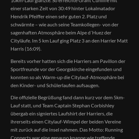
10km-Lauf glänzte. So erreichte Grant Cunliffe mit
einer starken Zeit von 30:49 hinter Lokalmatador
Hendrik Pfeiffer einen sehr guten 2. Platz und
schwärmte – wie auch seine Teamkollegen- von der
sagenhaften Atmosphäre beim Alpe d´Huez der
Cityläufe. Im 5 km Lauf ging Platz 3 an den Harrier Matt
Harris (16:09).
Bereits vorher hatten sich die Harriers am Pavillon der
Sportfreunde vor der Georgskirche eingefunden und
konnten so als Warm-up die Citylauf-Atmosphäre bei
den Kinder- und Schülerlaufen aufsaugen.
Die offizielle Begrüßung fand dann kurz vor dem 5km-
Lauf statt, und Team Captain Stephan Corbishley
übergab ein signiertes Laufshirt der Harriers, die
ihrerseits einen Citylauf-Wimpel der beiden Vereine
mit zurück auf die Insel nahmen. Das Motto: Running
Connects war eine genauso knappe wie treffende