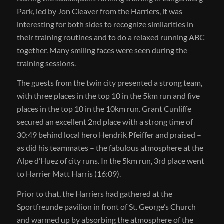
Park, led by Jon Cleaver from the Harriers, it was
interesting for both sides to recognize similarities in
their training routines and to do a relaxed running ABC
together. Many smiling faces were seen during the
training sessions.
The guests from the twin city presented a strong team,
with three places in the top 10 in the 5km run and five
places in the top 10 in the 10km run. Grant Cunliffe
secured an excellent 2nd place with a strong time of
30:49 behind local hero Hendrik Pfeiffer and praised –
as did his teammates – the fabulous atmosphere at the
Alpe d’Huez of city runs. In the 5km run, 3rd place went
to Harrier Matt Harris (16:09).
Prior to that, the Harriers had gathered at the
Sportfreunde pavilion in front of St. George’s Church
and warmed up by absorbing the atmosphere of the